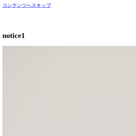
コンテンツへスキップ
山口県の猫カフェGATO（ガトー）
notice1